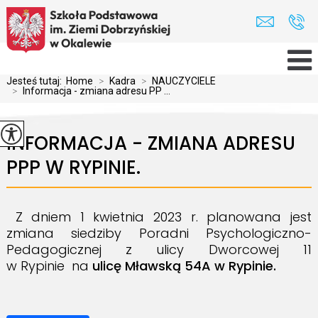
Jesteś tutaj:
Home
>
Kadra
>
NAUCZYCIELE
>
Informacja - zmiana adresu PP ...
INFORMACJA - ZMIANA ADRESU
PPP W RYPINIE.
Z dniem 1 kwietnia 2023 r. planowana jest
zmiana siedziby Poradni Psychologiczno-
Pedagogicznej z ulicy Dworcowej 11
w Rypinie na
ulicę Mławską 54A w Rypinie.