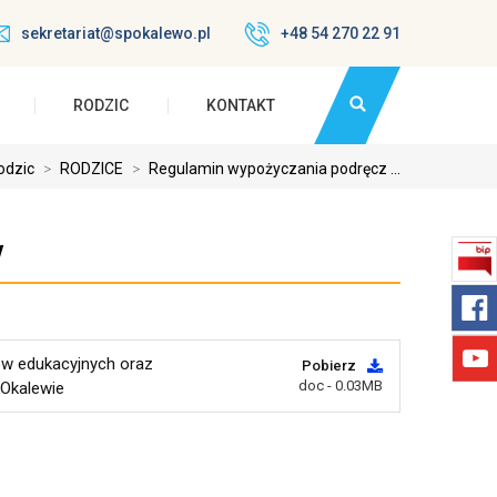
sekretariat@spokalewo.pl
+48 54 270 22 91
RODZIC
KONTAKT
odzic
>
RODZICE
>
Regulamin wypożyczania podręcz ...
w
ów edukacyjnych oraz
Pobierz
doc - 0.03MB
Okalewie