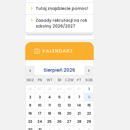
Tutaj znajdziecie pomoc!
Zasady rekrutacji na rok
szkolny 2026/2027
KALENDARZ
Sierpień 2026
‹
›
NDZ
PN
WT
ŚR
CZW
PT
SOB
26
27
28
29
30
31
1
2
3
4
5
6
7
8
9
10
11
12
13
14
15
16
17
18
19
20
21
22
23
24
25
26
27
28
29
30
31
1
2
3
4
5