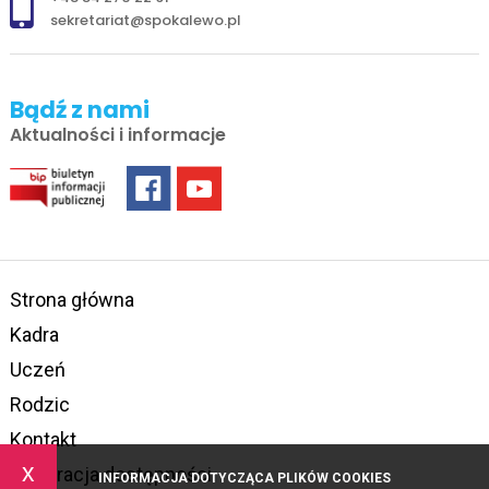
sekretariat@spokalewo.pl
Bądź z nami
Aktualności i informacje
Strona główna
Kadra
Uczeń
Rodzic
Kontakt
x
Deklaracja dostępności
INFORMACJA DOTYCZĄCA PLIKÓW COOKIES