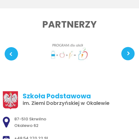
PARTNERZY
Szkoła Podstawowa
im. Ziemi Dobrzyńskiej w Okalewie
Adres pocztowy:
87-510 Skrwilno
Okalewo 62
+48 54 270 22 91