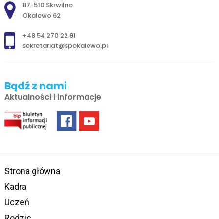
Adres pocztowy:
87-510 Skrwilno
Okalewo 62
+48 54 270 22 91
sekretariat@spokalewo.pl
Bądź z nami
Aktualności i informacje
Strona główna
Kadra
Uczeń
Rodzic